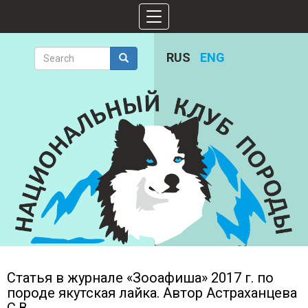
Skip
Toggle
to
navigation
main
content
Search
RUS
ENG
form
Search
Статья в журнале «Зооафиша» 2017 г. по
породе якутская лайка. Автор Астраханцева