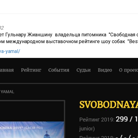
02
ет Гульнару Жианшину владельца питомника "Свободная с
м международном выставочном рейтинге шоу собак "Bestr
ya-yamal/