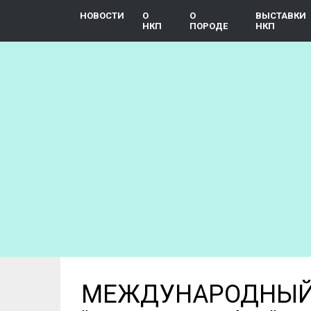
Skip
НОВОСТИ
О
О
ВЫСТАВКИ
to
НКП
ПОРОДЕ
НКП
main
content
МЕЖДУНАРОДНЫЙ 