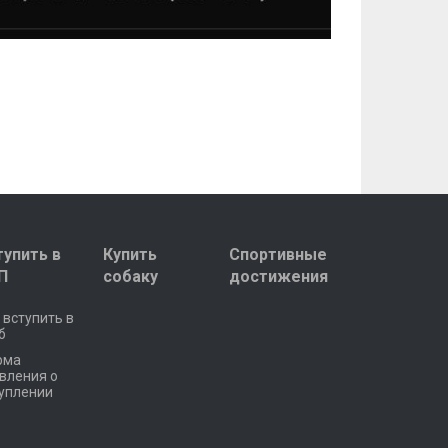
тупить в
Купить
Спортивные
П
собаку
достижения
 вступить в
б
рма
вления о
уплении