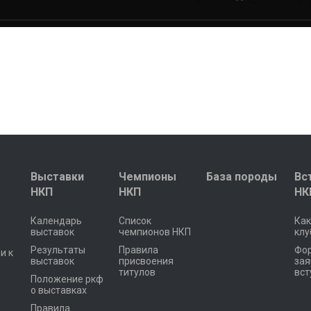
Выставки
Чемпионы
База породы
Вс
НКП
НКП
НК
Календарь
Список
Как
выставок
чемпионов НКП
клу
Результаты
Правила
Фо
и к
выставок
присвоения
зая
титулов
вст
Положение ркф
о выставках
Правила