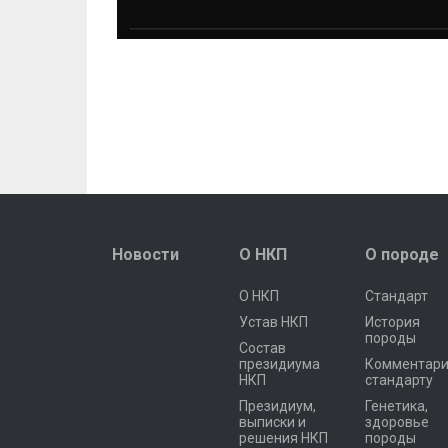
Новости
О НКП
О породе
О НКП
Стандарт
Устав НКП
История
породы
Состав
президиума
Комментари
НКП
стандарту
Президиум,
Генетика,
выписки и
здоровье
решения НКП
породы