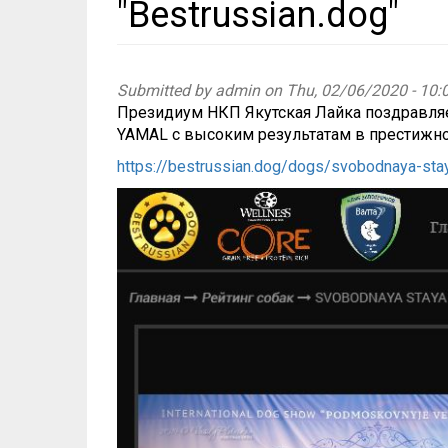
"Bestrussian.dog"
Submitted by
admin
on Thu, 02/06/2020 - 10:
Президиум НКП Якутская Лайка поздравля
YAMAL с высоким результатам в престижно
https://bestrussian.dog/dogs/svobodnaya-sta