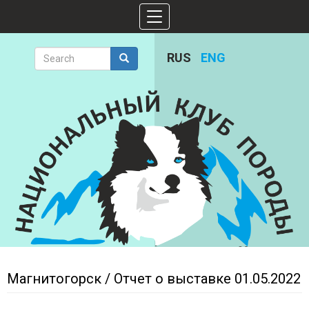
Skip
Toggle
to
navigation
main
content
Search
RUS
ENG
form
Search
Магнитогорск / Отчет о выставке 01.05.2022