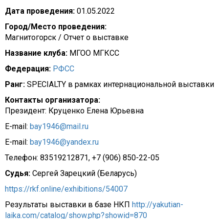
Дата проведения:
01.05.2022
Город/Место проведения:
Магнитогорск / Отчет о выставке
Название клуба:
МГОО МГКСС
Федерация:
РФСС
Ранг:
SPECIALTY в рамках интернациональной выставки
Контакты организатора:
Президент: Круценко Елена Юрьевна
E-mail:
bay1946@mail.ru
E-mail:
bay1946@yandex.ru
Телефон: 83519212871, +7 (906) 850-22-05
Судья:
Сергей Зарецкий (Беларусь)
https://rkf.online/exhibitions/54007
Результаты выставки в базе НКП
http://yakutian-
laika.com/catalog/show.php?showid=870