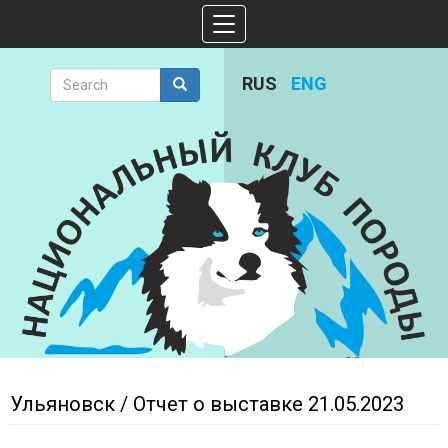
Skip
Toggle
to
navigation
main
content
Search
RUS
ENG
form
Search
Ульяновск / Отчет о выставке 21.05.2023