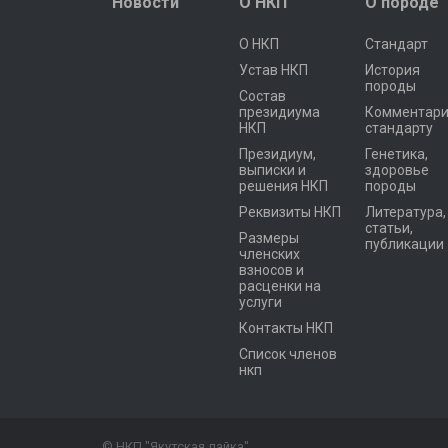
Новости
О НКП
О породе
О НКП
Стандарт
Устав НКП
История
породы
Состав
президиума
Комментари
НКП
стандарту
Президиум,
Генетика,
выписки и
здоровье
решения НКП
породы
Реквизиты НКП
Литература,
статьи,
Размеры
публикации
членских
взносов и
расценки на
услуги
Контакты НКП
Список членов
нкп
© НКП "Якутская лайка"