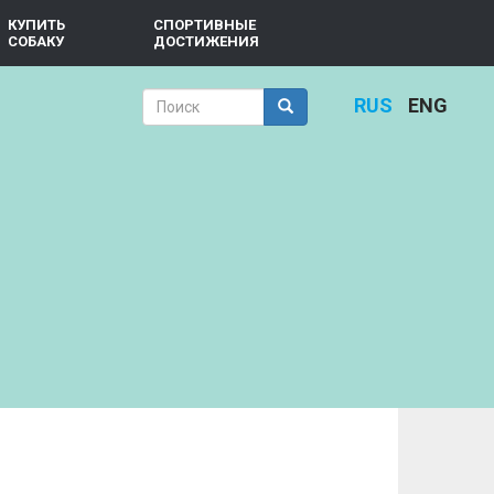
КУПИТЬ
СПОРТИВНЫЕ
СОБАКУ
ДОСТИЖЕНИЯ
Форма
RUS
ENG
поиска
Поиск