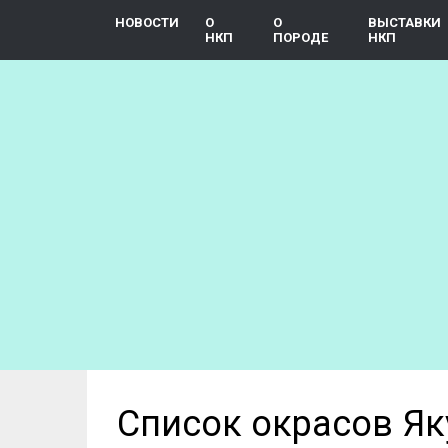
Перейти
НОВОСТИ
О
О
ВЫСТАВКИ
к
НКП
ПОРОДЕ
НКП
основному
содержанию
Список окрасов Як