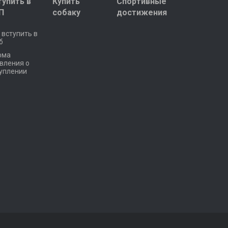
тупить в
Купить
Спортивные
П
собаку
достижения
 вступить в
б
рма
вления о
уплении