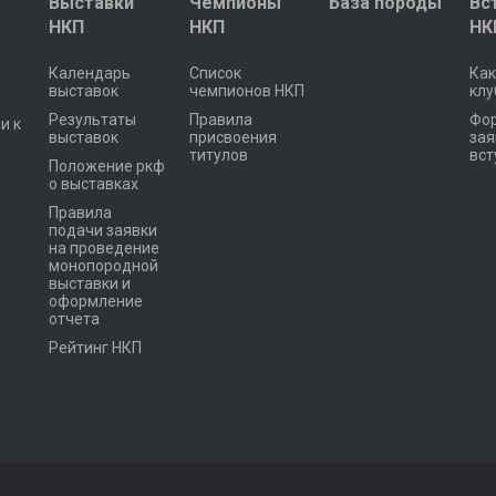
Выставки
Чемпионы
База породы
Вс
НКП
НКП
НК
Календарь
Список
Как
выставок
чемпионов НКП
клу
Результаты
Правила
Фо
и к
выставок
присвоения
зая
титулов
вст
Положение ркф
о выставках
Правила
подачи заявки
на проведение
монопородной
выставки и
оформление
отчета
Рейтинг НКП