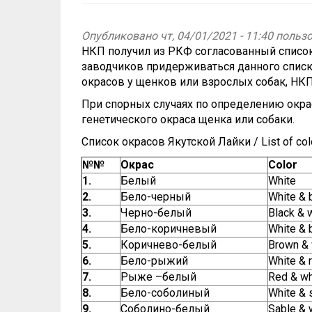
Опубликовано чт, 04/01/2021 - 11:40 поль
НКП получил из РКФ согласованный список
заводчиков придерживаться данного списк
окрасов у щенков или взрослых собак, НКП
При спорных случаях по определению окра
генетического окраса щенка или собаки.
Список окрасов Якутской Лайки / List of colo
№№
Окрас
Color
1.
Белый
White
2.
Бело-черный
White & 
3.
Черно-белый
Black & 
4.
Бело-коричневый
White & 
5.
Коричнево-белый
Brown & 
6.
Бело-рыжий
White & 
7.
Рыже –белый
Red & wh
8.
Бело-соболиный
White & 
9.
Соболино-белый
Sable & 