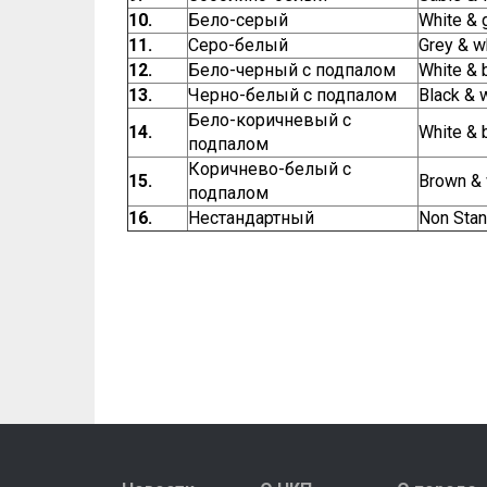
10.
Бело-серый
White & 
11.
Серо-белый
Grey & w
12.
Бело-черный с подпалом
White & 
13.
Черно-белый с подпалом
Black & 
Бело-коричневый с
14.
White & 
подпалом
Коричнево-белый с
15.
Brown & 
подпалом
16.
Нестандартный
Non Stan