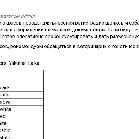
зователем
admin
 окрасов породы для внесения регистрации щенков и соб
а при оформлении племенной документации. Если будут в
 готов оперативно проконсультировать и дать разъяснения
сов, рекомендуем обращаться в ветеринарные генетическ
rs Yakutian Laika.
black
white
brown
white
red
ite
sable
white